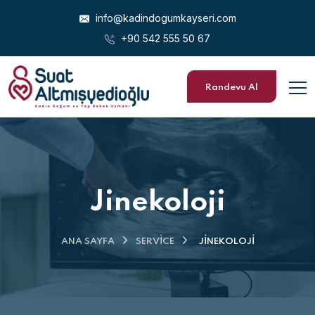
info@kadindogumkayseri.com
+90 542 555 50 67
Randevu Al
Jinekoloji
ANA SAYFA
SERVICE
JINEKOLOJI