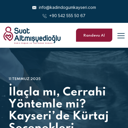
info@kadindogumkayseri.com
+90 542 555 50 67
Randevu Al
11 TEMMUZ 2025
İlaçla mı, Cerrahi
Yöntemle mi?
Kayseri’de Kürtaj