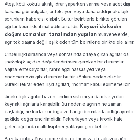
Ateş, kötü kokulu akıntı, idrar yaparken yanma veya adet dışı
kanama gibi bulgular, enfeksiyon veya daha ciddi jinekolojik
sorunların habercisi olabilir. Bu tür belirtilerle birlikte görülen
ağrılar kesinlikle ihmal edilmemelidir.
Kayseri’de kadın
muayenelerde,
doğum uzmanları tarafından yapılan
ağrı tek başına değil; eşlik eden tüm belirtilerle birlikte ele alınır.
Cinsel ilişki sırasında veya sonrasında ortaya çıkan ağrılar da
jinekolojik açıdan değerlendirilmesi gereken bir durumdur.
Vajinal enfeksiyonlar, rahim ağzı hassasiyeti veya
endometriozis gibi durumlar bu tür ağrılara neden olabilir.
Sürekli tekrar eden ilişki ağrıları, “normal” kabul edilmemelidir.
Jinekolojik ağrılar bazen sindirim sistemi ya da idrar yolları
kaynaklı ağrılarla karışabilir. Bu nedenle ağrının ne zaman
başladığı, ne kadar sürdüğü ve hangi durumlarda arttığı ayrıntılı
şekilde değerlendirilmelidir. Tekrarlayan veya kronik hale
gelen ağrılarda multidisipliner yaklaşım gerekebilir.
Bazı kadınlar ağrıyı görmezden gelmeyi ya da yalnızca ağrı