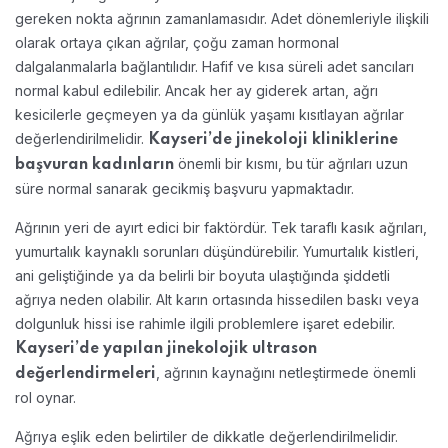
gereken nokta ağrının zamanlamasıdır. Adet dönemleriyle ilişkili
olarak ortaya çıkan ağrılar, çoğu zaman hormonal
dalgalanmalarla bağlantılıdır. Hafif ve kısa süreli adet sancıları
normal kabul edilebilir. Ancak her ay giderek artan, ağrı
kesicilerle geçmeyen ya da günlük yaşamı kısıtlayan ağrılar
değerlendirilmelidir.
Kayseri’de jinekoloji kliniklerine
önemli bir kısmı, bu tür ağrıları uzun
başvuran kadınların
süre normal sanarak gecikmiş başvuru yapmaktadır.
Ağrının yeri de ayırt edici bir faktördür. Tek taraflı kasık ağrıları,
yumurtalık kaynaklı sorunları düşündürebilir. Yumurtalık kistleri,
ani geliştiğinde ya da belirli bir boyuta ulaştığında şiddetli
ağrıya neden olabilir. Alt karın ortasında hissedilen baskı veya
dolgunluk hissi ise rahimle ilgili problemlere işaret edebilir.
Kayseri’de yapılan jinekolojik ultrason
, ağrının kaynağını netleştirmede önemli
değerlendirmeleri
rol oynar.
Ağrıya eşlik eden belirtiler de dikkatle değerlendirilmelidir.