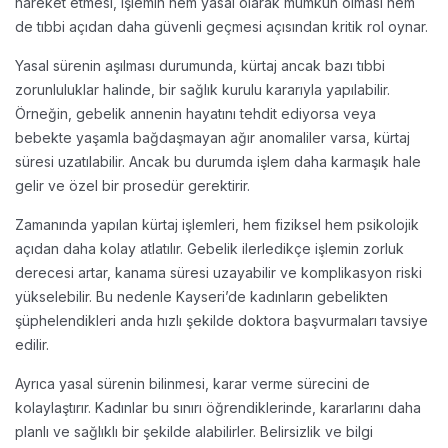
hareket etmesi, işlemin hem yasal olarak mümkün olması hem
de tıbbi açıdan daha güvenli geçmesi açısından kritik rol oynar.
Yasal sürenin aşılması durumunda, kürtaj ancak bazı tıbbi
zorunluluklar halinde, bir sağlık kurulu kararıyla yapılabilir.
Örneğin, gebelik annenin hayatını tehdit ediyorsa veya
bebekte yaşamla bağdaşmayan ağır anomaliler varsa, kürtaj
süresi uzatılabilir. Ancak bu durumda işlem daha karmaşık hale
gelir ve özel bir prosedür gerektirir.
Zamanında yapılan kürtaj işlemleri, hem fiziksel hem psikolojik
açıdan daha kolay atlatılır. Gebelik ilerledikçe işlemin zorluk
derecesi artar, kanama süresi uzayabilir ve komplikasyon riski
yükselebilir. Bu nedenle Kayseri’de kadınların gebelikten
şüphelendikleri anda hızlı şekilde doktora başvurmaları tavsiye
edilir.
Ayrıca yasal sürenin bilinmesi, karar verme sürecini de
kolaylaştırır. Kadınlar bu sınırı öğrendiklerinde, kararlarını daha
planlı ve sağlıklı bir şekilde alabilirler. Belirsizlik ve bilgi