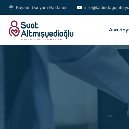
Kayseri Dünyam Hastanesi
info@kadindogumkays
Ana Say