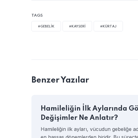
TAGS
#GEBELIK
#KAYSERI
#KÜRTAJ
Benzer Yazılar
Hamileliğin İlk Aylarında G
Değişimler Ne Anlatır?
Hamileliğin ilk ayları, vücudun gebeliğe 
en hassas dönemlerden biridir. Bu süreç