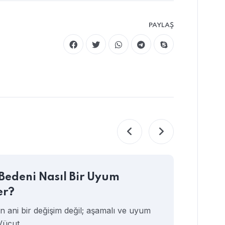
PAYLAŞ
Bedeni Nasıl Bir Uyum
Geb
er?
Sin
in ani bir değişim değil; aşamalı ve uyum
Gebel
 Vücut,…
aslın