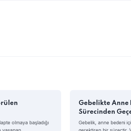
örülen
Gebelikte Anne 
Sürecinden Geç
adapte olmaya başladığı
Gebelik, anne bedeni iç
te yaşanan…
gerektiren bir süreçtir.