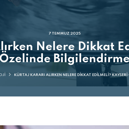
7 TEMMUZ 2025
lırken Nelere Dikkat E
Özelinde Bilgilendirm
OJI
KÜRTAJ KARARI ALIRKEN NELERE DIKKAT EDILMELI? KAYSERI