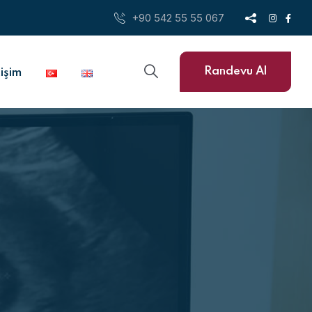
+90 542 55 55 067
Randevu Al
tişim