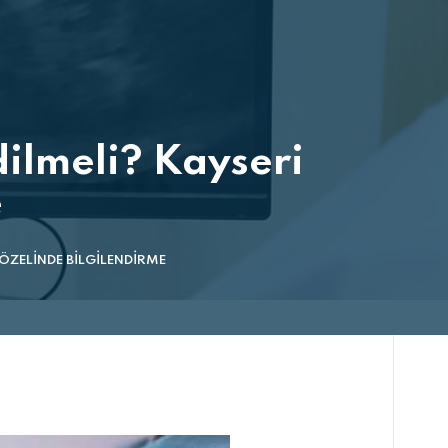
dilmeli? Kayseri
e
 ÖZELINDE BILGILENDIRME