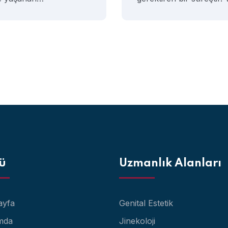
ü
Uzmanlık Alanları
ayfa
Genital Estetik
mda
Jinekoloji