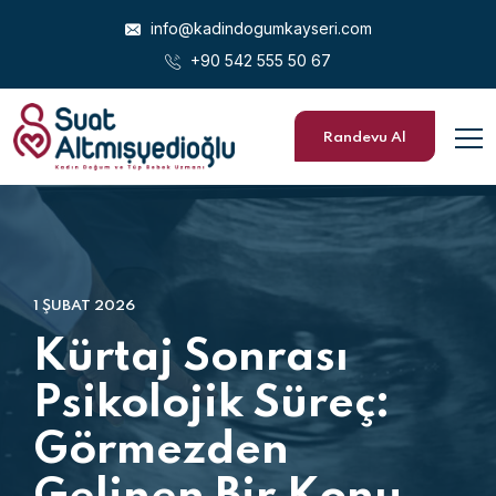
info@kadindogumkayseri.com
+90 542 555 50 67
Randevu Al
1 ŞUBAT 2026
Kürtaj Sonrası
Psikolojik Süreç:
Görmezden